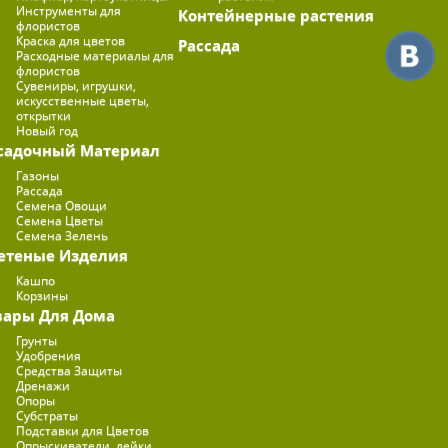
Инструменты для
Контейнерные растения
флористов
Краска для цветов
Рассада
Расходные материалы для
флористов
Сувениры, игрушки,
искусственные цветы,
открытки
Новый год
садочный Материал
Газоны
Рассада
Семена Овощи
Семена Цветы
Семена Зелень
етеные Изделия
Кашпо
Корзины
вары Для Дома
Грунты
Удобрения
Средства Защиты
Дренажи
Опоры
Субстраты
Подставки для Цветов
Опрыскиватели, лейки