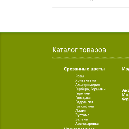
Каталог товаров
Срезанные цветы
Из
Розы
Хризантема
Альстромерия
Гербера, Гермини
Ак
Гермини
Ин
Гвоздика
Фл
Гидрангия
Гипсофила
Лилия
Эустома
Зелень
Аранжировка
Упаковочные