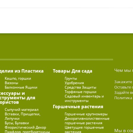
Чем мы 
делия из Пластика
Товары Для сада
Кашпо, горшки
Грунты
Закажите
Вазоны
Удобрения
Оставьте 
Балконные Ящики
Средства Защиты
Торфяные горшки
Задайте в
сессуары и
Садовый инвентарь и
струменты для
Политика
инструменты
ористов
Горшечные растения
Сыпучий материал
Вставки, Прищепки,
Горшечные крупномеры
Липучки
Декоративнолиственные
Бусы, Булавки
горшечные растения
Флористический Декор
Цветущие горшечные
Мы в со
Пиафлор, портбукетницы
растения