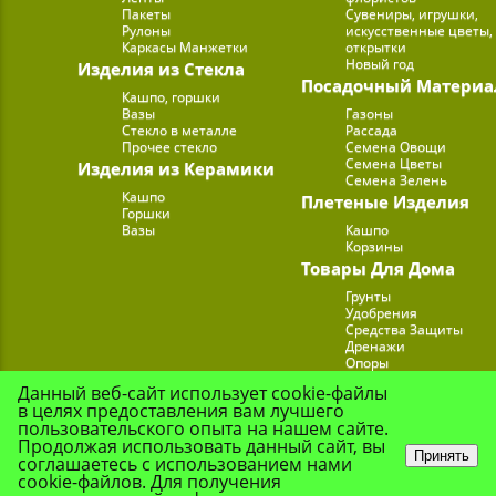
Пакеты
Сувениры, игрушки,
Рулоны
искусственные цветы,
Каркасы Манжетки
открытки
Новый год
Изделия из Стекла
Посадочный Материа
Кашпо, горшки
Вазы
Газоны
Стекло в металле
Рассада
Прочее стекло
Семена Овощи
Семена Цветы
Изделия из Керамики
Семена Зелень
Кашпо
Плетеные Изделия
Горшки
Вазы
Кашпо
Корзины
Товары Для Дома
Грунты
Удобрения
Средства Защиты
Дренажи
Опоры
Субстраты
Данный веб-сайт использует cookie-файлы
Подставки для Цветов
в целях предоставления вам лучшего
Опрыскиватели, лейк
пользовательского опыта на нашем сайте.
Продолжая использовать данный сайт, вы
Принять
соглашаетесь с использованием нами
cookie-файлов. Для получения
© Цветочная Комп