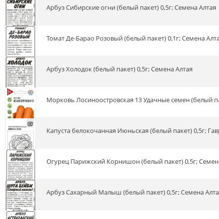
Арбуз Сибирские огни (белый пакет) 0,5г; Семена Алтая
Томат Де-Барао Розовый (белый пакет) 0,1г; Семена Алт
Арбуз Холодок (белый пакет) 0,5г; Семена Алтая
Морковь Лосиноостровская 13 Удачные семен (белый па
Капуста белокочанная Июньская (белый пакет) 0,5г; Га
Огурец Парижский Корнишон (белый пакет) 0,5г; Семен
Арбуз Сахарный Малыш (белый пакет) 0,5г; Семена Алт