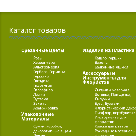
Каталог товаров
Срезанные цветы
Изделия из Пластика
Розы
Кашпо, горшки
Хризантема
Вазоны
Альстромерия
Балконные Ящики
Гербера, Гермини
Аксессуары и
Гермини
Инструменты для
Гвоздика
Флористов
Гидрангия
Гипсофила
Сыпучий материал
Лилия
Вставки, Прищепки,
Эустома
Липучки
Зелень
Бусы, Булавки
Аранжировка
Флористический Деко
Пиафлор, портбукетн
Упаковочные
Инструменты для
Материалы
флористов
Сумки, коробки,
Краска для цветов
декоративные ящики
Расходные материалы
Ленты
флористов