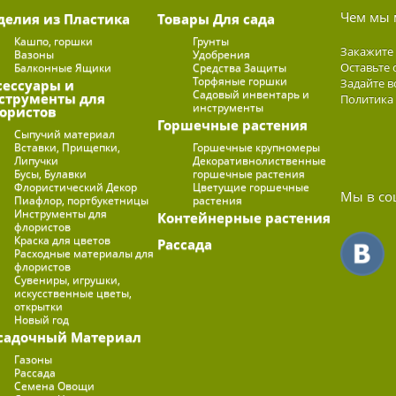
Чем мы 
делия из Пластика
Товары Для сада
Кашпо, горшки
Грунты
Закажите
Вазоны
Удобрения
Оставьте 
Балконные Ящики
Средства Защиты
Торфяные горшки
Задайте в
сессуары и
Садовый инвентарь и
струменты для
Политика
инструменты
ористов
Горшечные растения
Сыпучий материал
Вставки, Прищепки,
Горшечные крупномеры
Липучки
Декоративнолиственные
Бусы, Булавки
горшечные растения
Флористический Декор
Цветущие горшечные
Мы в со
Пиафлор, портбукетницы
растения
Инструменты для
Контейнерные растения
флористов
Краска для цветов
Рассада
Расходные материалы для
флористов
Сувениры, игрушки,
искусственные цветы,
открытки
Новый год
садочный Материал
Газоны
Рассада
Семена Овощи