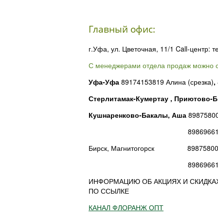
Главный офис:
г.Уфа, ул. Цветочная, 11/1 Call-центр: 
С менеджерами отдела продаж можно с
Уфа-Уфа
89174153819 Алина (срезка)
,
Стерлитамак-Кумертау , Приютово-
Кушнаренково-Бакалы, Аш
а
89875800
89869661885 Альбин
Бирск, Магнитогорск 89875800429
89869661885 Альбин
ИНФОРМАЦИЮ ОБ АКЦИЯХ И СКИДКА
ПО ССЫЛКЕ
КАНАЛ ФЛОРАНЖ ОПТ