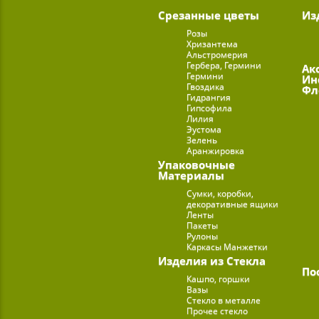
Срезанные цветы
Из
Розы
Хризантема
Альстромерия
Гербера, Гермини
Ак
Гермини
Ин
Гвоздика
Фл
Гидрангия
Гипсофила
Лилия
Эустома
Зелень
Аранжировка
Упаковочные
Материалы
Сумки, коробки,
декоративные ящики
Ленты
Пакеты
Рулоны
Каркасы Манжетки
Изделия из Стекла
По
Кашпо, горшки
Вазы
Стекло в металле
Прочее стекло