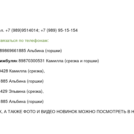
тел. +7 (989)9514014; +7 (989) 95-15-154
вязаться по телефонам:
89869661885 Альбина (горшки)
Бижбуля
к 89870300531 Камилла (срезка и горшки)
428 Камилла (срезка),
а (горшки)
 Эльвина (срезка),
а (горшки)
Х, А ТАКЖЕ ФОТО И ВИДЕО НОВИНОК МОЖНО ПОСМОТРЕТЬ В 