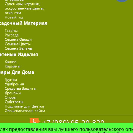
Сувениры, игрушки,
искусственные цветы,
открытки
Новый год
садочный Материал
Газоны
Рассада
Семена Овощи
Семена Цветы
Семена Зелень
етеные Изделия
Кашпо
Корзины
вары Для Дома
Грунты
Удобрения
Средства Защиты
Дренажи
Опоры
Субстраты
Подставки для Цветов
Опрыскиватели, лейки
+7 (989) 95-20-820
елях предоставления вам лучшего пользовательского оп
© Цветочная Компания "Флоранж", 2026