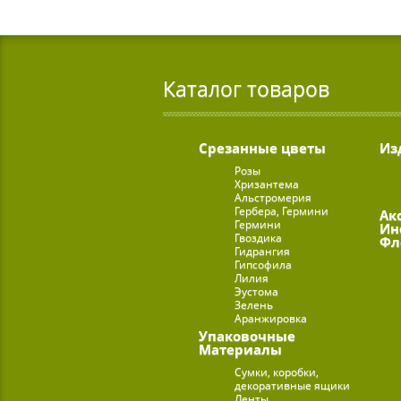
Каталог товаров
Срезанные цветы
Из
Розы
Хризантема
Альстромерия
Гербера, Гермини
Ак
Гермини
Ин
Гвоздика
Фл
Гидрангия
Гипсофила
Лилия
Эустома
Зелень
Аранжировка
Упаковочные
Материалы
Сумки, коробки,
декоративные ящики
Ленты