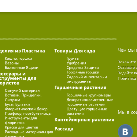
Чем мы 
делия из Пластика
Товары Для сада
Кашпо, горшки
Грунты
Закажите
Вазоны
Удобрения
Оставьте 
Балконные Ящики
Средства Защиты
Торфяные горшки
Задайте в
сессуары и
Садовый инвентарь и
струменты для
Политика
инструменты
ористов
Горшечные растения
Сыпучий материал
Вставки, Прищепки,
Горшечные крупномеры
Липучки
Декоративнолиственные
Бусы, Булавки
горшечные растения
Флористический Декор
Цветущие горшечные
Мы в со
Пиафлор, портбукетницы
растения
Инструменты для
Контейнерные растения
флористов
Краска для цветов
Рассада
Расходные материалы для
флористов