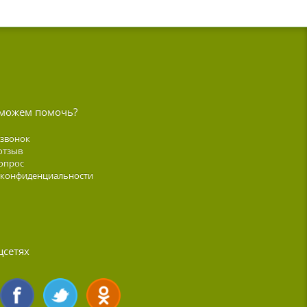
можем помочь?
 звонок
отзыв
опрос
 конфиденциальности
цсетях