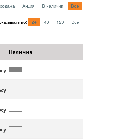
родажа
Акция
В наличии
Все
казывать по:
24
48
120
Все
Наличие
осу
осу
осу
осу