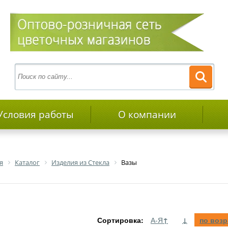
Условия работы
О компании
я
Каталог
Изделия из Стекла
Вазы
Сортировка:
А-Я
↑
↓
по воз