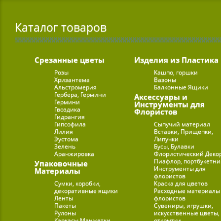
Каталог товаров
Срезанные цветы
Изделия из Пластика
Розы
Кашпо, горшки
Хризантема
Вазоны
Альстромерия
Балконные Ящики
Гербера, Гермини
Аксессуары и
Гермини
Инструменты для
Гвоздика
Флористов
Гидрангия
Гипсофила
Сыпучий материал
Лилия
Вставки, Прищепки,
Эустома
Липучки
Зелень
Бусы, Булавки
Аранжировка
Флористический Деко
Пиафлор, портбукетн
Упаковочные
Инструменты для
Материалы
флористов
Сумки, коробки,
Краска для цветов
декоративные ящики
Расходные материалы
Ленты
флористов
Пакеты
Сувениры, игрушки,
Рулоны
искусственные цветы,
Каркасы Манжетки
открытки