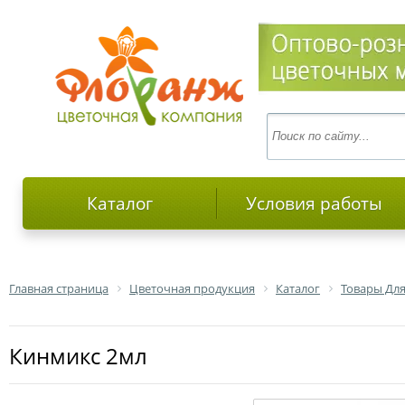
Каталог
Условия работы
Главная страница
Цветочная продукция
Каталог
Товары Для
кинмикс 2мл