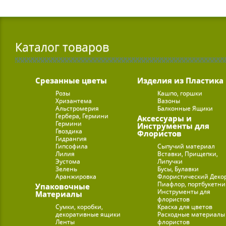
Каталог товаров
Срезанные цветы
Изделия из Пластика
Розы
Кашпо, горшки
Хризантема
Вазоны
Альстромерия
Балконные Ящики
Гербера, Гермини
Аксессуары и
Гермини
Инструменты для
Гвоздика
Флористов
Гидрангия
Гипсофила
Сыпучий материал
Лилия
Вставки, Прищепки,
Эустома
Липучки
Зелень
Бусы, Булавки
Аранжировка
Флористический Деко
Пиафлор, портбукетн
Упаковочные
Инструменты для
Материалы
флористов
Сумки, коробки,
Краска для цветов
декоративные ящики
Расходные материалы
Ленты
флористов