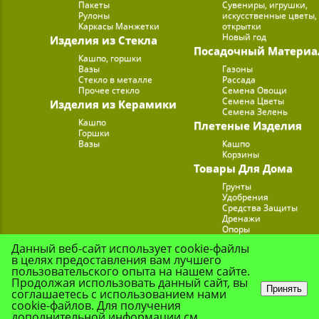
Пакеты
Сувениры, игрушки,
Рулоны
искусственные цветы,
Каркасы Манжетки
открытки
Новый год
Изделия из Стекла
Посадочный Материа
Кашпо, горшки
Вазы
Газоны
Стекло в металле
Рассада
Прочее стекло
Семена Овощи
Семена Цветы
Изделия из Керамики
Семена Зелень
Кашпо
Плетеные Изделия
Горшки
Вазы
Кашпо
Корзины
Товары Для Дома
Грунты
Удобрения
Средства Защиты
Дренажи
Опоры
Субстраты
Данный веб-сайт использует cookie-файлы
Подставки для Цветов
в целях предоставления вам лучшего
Опрыскиватели, лейк
пользовательского опыта на нашем сайте.
Продолжая использовать данный сайт, вы
Принять
соглашаетесь с использованием нами
cookie-файлов. Для получения
© Цветочная Комп
дополнительной информации см.