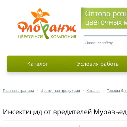
Каталог
Условия работы
Главная страница
Цветочная продукция
Каталог
Товары Для
Инсектицид от вредителей Муравьед