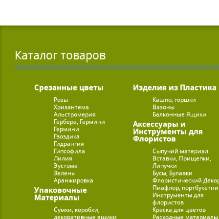
Каталог товаров
Срезанные цветы
Изделия из Пластика
Розы
Кашпо, горшки
Хризантема
Вазоны
Альстромерия
Балконные Ящики
Гербера, Гермини
Аксессуары и
Гермини
Инструменты для
Гвоздика
Флористов
Гидрангия
Гипсофила
Сыпучий материал
Лилия
Вставки, Прищепки,
Эустома
Липучки
Зелень
Бусы, Булавки
Аранжировка
Флористический Деко
Пиафлор, портбукетн
Упаковочные
Инструменты для
Материалы
флористов
Сумки, коробки,
Краска для цветов
декоративные ящики
Расходные материалы