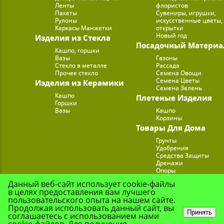
Ленты
флористов
Пакеты
Сувениры, игрушки,
Рулоны
искусственные цветы,
Каркасы Манжетки
открытки
Новый год
Изделия из Стекла
Посадочный Материа
Кашпо, горшки
Вазы
Газоны
Стекло в металле
Рассада
Прочее стекло
Семена Овощи
Семена Цветы
Изделия из Керамики
Семена Зелень
Кашпо
Плетеные Изделия
Горшки
Вазы
Кашпо
Корзины
Товары Для Дома
Грунты
Удобрения
Средства Защиты
Дренажи
Опоры
Субстраты
Данный веб-сайт использует cookie-файлы
Подставки для Цветов
в целях предоставления вам лучшего
Опрыскиватели, лейк
пользовательского опыта на нашем сайте.
Продолжая использовать данный сайт, вы
Принять
соглашаетесь с использованием нами