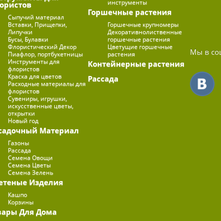
инструменты
ористов
Горшечные растения
Сыпучий материал
Вставки, Прищепки,
Горшечные крупномеры
Липучки
Декоративнолиственные
Бусы, Булавки
горшечные растения
Флористический Декор
Цветущие горшечные
Мы в со
Пиафлор, портбукетницы
растения
Инструменты для
Контейнерные растения
флористов
Краска для цветов
Рассада
Расходные материалы для
флористов
Сувениры, игрушки,
искусственные цветы,
открытки
Новый год
садочный Материал
Газоны
Рассада
Семена Овощи
Семена Цветы
Семена Зелень
етеные Изделия
Кашпо
Корзины
вары Для Дома