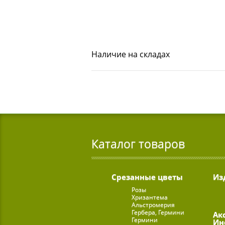
Наличие на складах
Каталог товаров
Срезанные цветы
Из
Розы
Хризантема
Альстромерия
Гербера, Гермини
Ак
Гермини
Ин