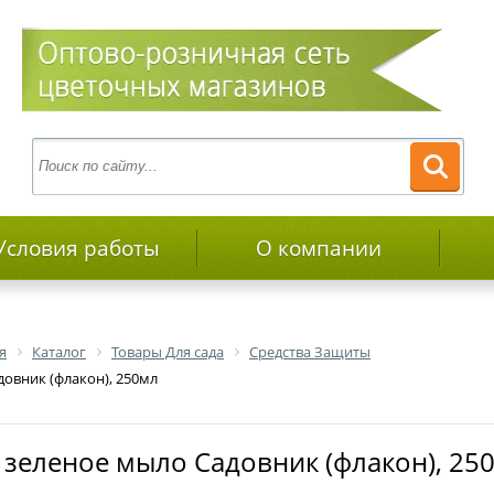
Условия работы
О компании
я
Каталог
Товары Для сада
Средства Защиты
овник (флакон), 250мл
й зеленое мыло Садовник (флакон), 25