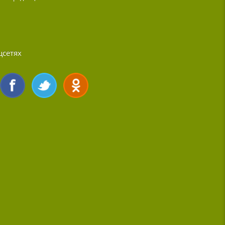
цсетях