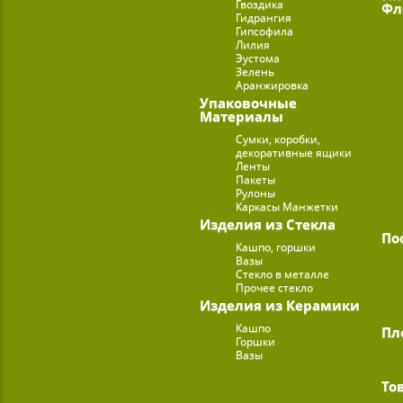
Гвоздика
Фл
Гидрангия
Гипсофила
Лилия
Эустома
Зелень
Аранжировка
Упаковочные
Материалы
Сумки, коробки,
декоративные ящики
Ленты
Пакеты
Рулоны
Каркасы Манжетки
Изделия из Стекла
По
Кашпо, горшки
Вазы
Стекло в металле
Прочее стекло
Изделия из Керамики
Кашпо
Пл
Горшки
Вазы
То