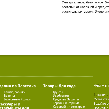
Универсальное, безопасное би
растений от болезней и вредит
растительных масел. Экологиче
Чем мы 
делия из Пластика
Товары Для сада
Кашпо, горшки
Грунты
Закажите
Вазоны
Удобрения
Оставьте 
Балконные Ящики
Средства Защиты
Торфяные горшки
Задайте в
сессуары и
Садовый инвентарь и
струменты для
Политика