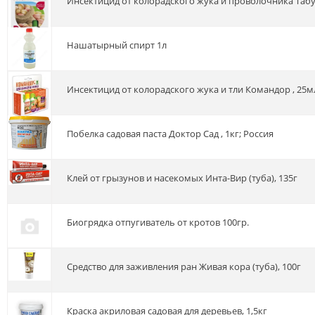
Инсектицид от колорадского жука и проволочника Табу
нашатырный спирт 1л
Инсектицид от колорадского жука и тли Командор , 25м
Побелка садовая паста Доктор Сад , 1кг; Россия
Клей от грызунов и насекомых Инта-Вир (туба), 135г
Биогрядка отпугиватель от кротов 100гр.
Средство для заживления ран Живая кора (туба), 100г
Краска акриловая садовая для деревьев, 1,5кг