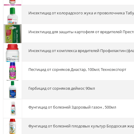
Инсектицид от колорадского жука и проволочника Табу
Инсектицид для защиты картофеля от вредителей Прест
Инсектицид от комплекса вредителей Профилактин (фла
Пестицид от сорняков Диастар, 100мл; Техноэкспорт
Гербицид от сорняков деймос 90мл
Фунгицид от болезней Здоровый газон , 500мл
Фунгицид от болезней плодовых культур Бордоская жид