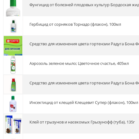
Фунгицид от болезней плодовых культур Бордоская жид
Гербицид от сорняков Торнадо (флакон), 100мл
Средство для изменения цвета гортензии Радуга Бона Ф
Аэрозоль зеленое мыло; Цветочное счастье, 405мл
Средство для изменения цвета гортензии Радуга Бона Ф
Инсектицид от клещей Клещевит Супер (флакон), 100мл
Клей от грызунов и насекомых Грызунофф (туба), 135г