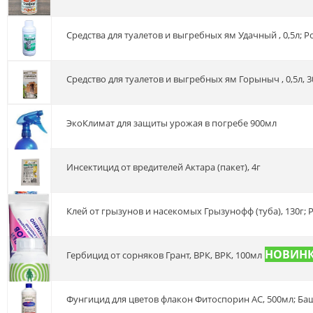
Средства для туалетов и выгребных ям Удачный , 0,5л; Р
Средство для туалетов и выгребных ям Горыныч , 0,5л, 3
ЭкоКлимат для защиты урожая в погребе 900мл
Инсектицид от вредителей Актара (пакет), 4г
Клей от грызунов и насекомых Грызунофф (туба), 130г; 
Гербицид от сорняков Грант, ВРК, ВРК, 100мл
Фунгицид для цветов флакон Фитоспорин АС, 500мл; Б