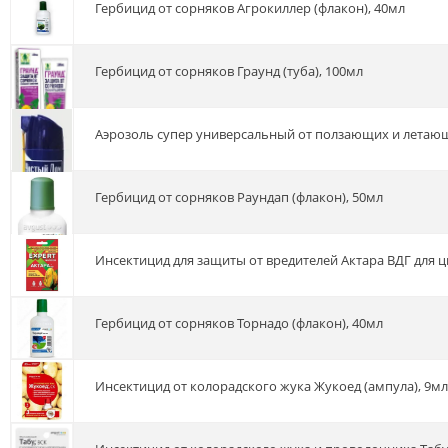
Гербицид от сорняков Агрокиллер (флакон), 40мл
Гербицид от сорняков Граунд (туба), 100мл
Аэрозоль супер универсальный от ползающих и летаю
Гербицид от сорняков Раундап (флакон), 50мл
Инсектицид для защиты от вредителей Актара ВДГ для цв
Гербицид от сорняков Торнадо (флакон), 40мл
Инсектицид от колорадского жука Жукоед (ампула), 9мл