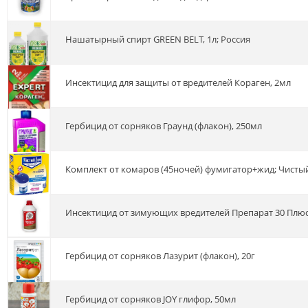
Нашатырный спирт GREEN BELT, 1л; Россия
Инсектицид для защиты от вредителей Кораген, 2мл
Гербицид от сорняков Граунд (флакон), 250мл
комплект от комаров (45ночей) фумигатор+жид; Чисты
Инсектицид от зимующих вредителей Препарат 30 Плю
Гербицид от сорняков Лазурит (флакон), 20г
Гербицид от сорняков JOY глифор, 50мл