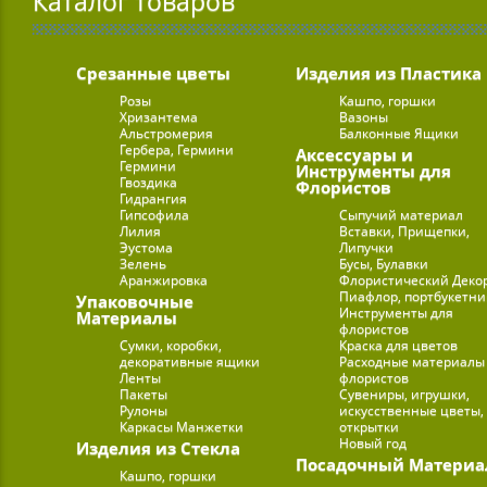
Каталог товаров
Срезанные цветы
Изделия из Пластика
Розы
Кашпо, горшки
Хризантема
Вазоны
Альстромерия
Балконные Ящики
Гербера, Гермини
Аксессуары и
Гермини
Инструменты для
Гвоздика
Флористов
Гидрангия
Гипсофила
Сыпучий материал
Лилия
Вставки, Прищепки,
Эустома
Липучки
Зелень
Бусы, Булавки
Аранжировка
Флористический Деко
Пиафлор, портбукетн
Упаковочные
Инструменты для
Материалы
флористов
Сумки, коробки,
Краска для цветов
декоративные ящики
Расходные материалы
Ленты
флористов
Пакеты
Сувениры, игрушки,
Рулоны
искусственные цветы,
Каркасы Манжетки
открытки
Новый год
Изделия из Стекла
Посадочный Материа
Кашпо, горшки