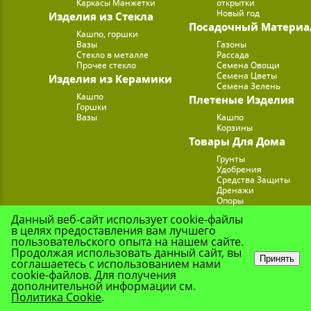
Каркасы Манжетки
открытки
Новый год
Изделия из Стекла
Посадочный Материа
Кашпо, горшки
Вазы
Газоны
Стекло в металле
Рассада
Прочее стекло
Семена Овощи
Семена Цветы
Изделия из Керамики
Семена Зелень
Кашпо
Плетеные Изделия
Горшки
Вазы
Кашпо
Корзины
Товары Для Дома
Грунты
Удобрения
Средства Защиты
Дренажи
Опоры
Субстраты
Данный веб-сайт использует cookie-файлы
Подставки для Цветов
в целях предоставления вам лучшего
Опрыскиватели, лейк
пользовательского опыта на нашем сайте.
Продолжая использовать данный сайт, вы
Принять
соглашаетесь с использованием нами
cookie-файлов. Для получения
© Цветочная Комп
дополнительной информации см.
Политика Cookie
.