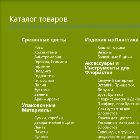
Каталог товаров
Срезанные цветы
Изделия из Пластика
Розы
Кашпо, горшки
Хризантема
Вазоны
Альстромерия
Балконные Ящики
Гербера, Гермини
Аксессуары и
Гермини
Инструменты для
Гвоздика
Флористов
Гидрангия
Гипсофила
Сыпучий материал
Лилия
Вставки, Прищепки,
Эустома
Липучки
Зелень
Бусы, Булавки
Аранжировка
Флористический Деко
Пиафлор, портбукетн
Упаковочные
Инструменты для
Материалы
флористов
Сумки, коробки,
Краска для цветов
декоративные ящики
Расходные материалы
Ленты
флористов
Пакеты
Сувениры, игрушки,
Рулоны
искусственные цветы,