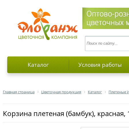
Каталог
Условия работы
Главная страница
Цветочная продукция
Каталог
Плетеные 
Корзина плетеная (бамбук), красная,