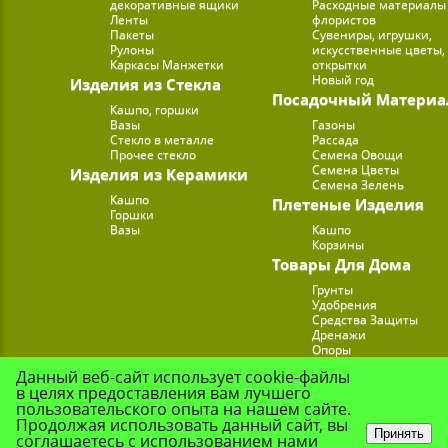
декоративные ящики
Расходные материалы
Ленты
флористов
Пакеты
Сувениры, игрушки,
Рулоны
искусственные цветы,
Каркасы Манжетки
открытки
Новый год
Изделия из Стекла
Посадочный Материа
Кашпо, горшки
Вазы
Газоны
Стекло в металле
Рассада
Прочее стекло
Семена Овощи
Семена Цветы
Изделия из Керамики
Семена Зелень
Кашпо
Плетеные Изделия
Горшки
Вазы
Кашпо
Корзины
Товары Для Дома
Грунты
Удобрения
Средства Защиты
Дренажи
Опоры
Субстраты
Данный веб-сайт использует cookie-файлы
Подставки для Цветов
в целях предоставления вам лучшего
Опрыскиватели, лейк
пользовательского опыта на нашем сайте.
Продолжая использовать данный сайт, вы
Принять
соглашаетесь с использованием нами