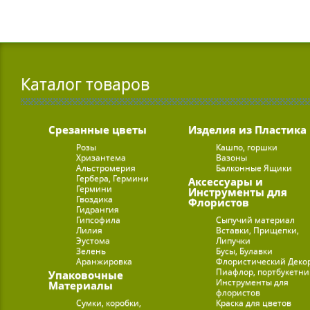
Каталог товаров
Срезанные цветы
Изделия из Пластика
Розы
Кашпо, горшки
Хризантема
Вазоны
Альстромерия
Балконные Ящики
Гербера, Гермини
Аксессуары и
Гермини
Инструменты для
Гвоздика
Флористов
Гидрангия
Гипсофила
Сыпучий материал
Лилия
Вставки, Прищепки,
Эустома
Липучки
Зелень
Бусы, Булавки
Аранжировка
Флористический Деко
Пиафлор, портбукетн
Упаковочные
Инструменты для
Материалы
флористов
Сумки, коробки,
Краска для цветов