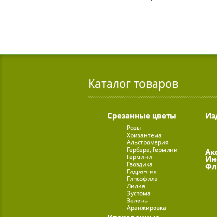
Каталог товаров
Срезанные цветы
Из
Розы
Хризантема
Альстромерия
Гербера, Гермини
Ак
Гермини
Ин
Гвоздика
Фл
Гидрангия
Гипсофила
Лилия
Эустома
Зелень
Аранжировка
Упаковочные