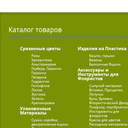
Каталог товаров
Срезанные цветы
Изделия из Пластика
Розы
Кашпо, горшки
Хризантема
Вазоны
Альстромерия
Балконные Ящики
Гербера, Гермини
Аксессуары и
Гермини
Инструменты для
Гвоздика
Флористов
Гидрангия
Гипсофила
Сыпучий материал
Лилия
Вставки, Прищепки,
Эустома
Липучки
Зелень
Бусы, Булавки
Аранжировка
Флористический Деко
Пиафлор, портбукетн
Упаковочные
Инструменты для
Материалы
флористов
Сумки, коробки,
Краска для цветов
декоративные ящики
Расходные материалы