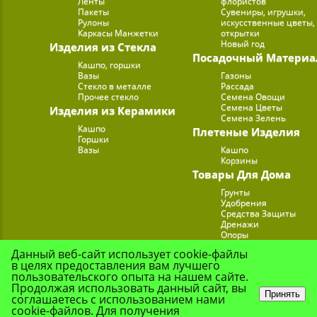
Ленты
флористов
Пакеты
Сувениры, игрушки,
Рулоны
искусственные цветы,
Каркасы Манжетки
открытки
Новый год
Изделия из Стекла
Посадочный Материа
Кашпо, горшки
Вазы
Газоны
Стекло в металле
Рассада
Прочее стекло
Семена Овощи
Семена Цветы
Изделия из Керамики
Семена Зелень
Кашпо
Плетеные Изделия
Горшки
Вазы
Кашпо
Корзины
Товары Для Дома
Грунты
Удобрения
Средства Защиты
Дренажи
Опоры
Субстраты
Данный веб-сайт использует cookie-файлы
Подставки для Цветов
в целях предоставления вам лучшего
Опрыскиватели, лейк
пользовательского опыта на нашем сайте.
Продолжая использовать данный сайт, вы
Принять
соглашаетесь с использованием нами
cookie-файлов. Для получения
© Цветочная Комп