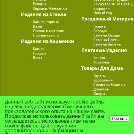
Рулоны
искусственные цветы,
Каркасы Манжетки
открытки
Новый год
Изделия из Стекла
Посадочный Материа
Кашпо, горшки
Вазы
Газоны
Стекло в металле
Рассада
Прочее стекло
Семена Овощи
Семена Цветы
Изделия из Керамики
Семена Зелень
Кашпо
Плетеные Изделия
Горшки
Вазы
Кашпо
Корзины
Товары Для Дома
Грунты
Удобрения
Средства Защиты
Дренажи
Опоры
Субстраты
Данный веб-сайт использует cookie-файлы
Подставки для Цветов
в целях предоставления вам лучшего
Опрыскиватели, лейк
пользовательского опыта на нашем сайте.
Продолжая использовать данный сайт, вы
Принять
соглашаетесь с использованием нами
cookie-файлов. Для получения
© Цветочная Комп
дополнительной информации см.