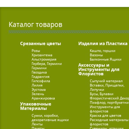
Каталог товаров
Срезанные цветы
Изделия из Пластика
Розы
Кашпо, горшки
Хризантема
Вазоны
Альстромерия
Балконные Ящики
Гербера, Гермини
Аксессуары и
Гермини
Инструменты для
Гвоздика
Флористов
Гидрангия
Гипсофила
Сыпучий материал
Лилия
Вставки, Прищепки,
Эустома
Липучки
Зелень
Бусы, Булавки
Аранжировка
Флористический Деко
Пиафлор, портбукетн
Упаковочные
Инструменты для
Материалы
флористов
Сумки, коробки,
Краска для цветов
декоративные ящики
Расходные материалы
Ленты
флористов
Пакеты
Сувениры, игрушки,