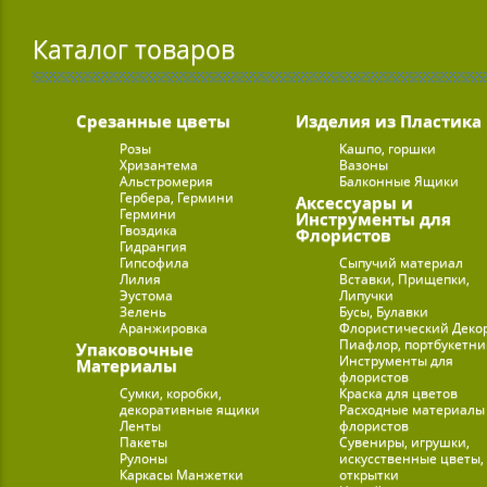
Каталог товаров
Срезанные цветы
Изделия из Пластика
Розы
Кашпо, горшки
Хризантема
Вазоны
Альстромерия
Балконные Ящики
Гербера, Гермини
Аксессуары и
Гермини
Инструменты для
Гвоздика
Флористов
Гидрангия
Гипсофила
Сыпучий материал
Лилия
Вставки, Прищепки,
Эустома
Липучки
Зелень
Бусы, Булавки
Аранжировка
Флористический Деко
Пиафлор, портбукетн
Упаковочные
Инструменты для
Материалы
флористов
Сумки, коробки,
Краска для цветов
декоративные ящики
Расходные материалы
Ленты
флористов
Пакеты
Сувениры, игрушки,
Рулоны
искусственные цветы,
Каркасы Манжетки
открытки