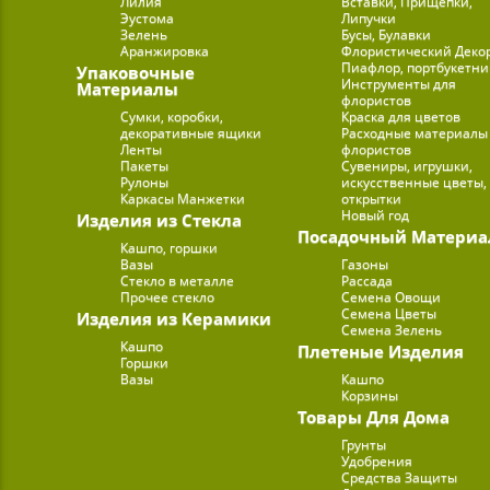
Лилия
Вставки, Прищепки,
Эустома
Липучки
Зелень
Бусы, Булавки
Аранжировка
Флористический Деко
Пиафлор, портбукетн
Упаковочные
Инструменты для
Материалы
флористов
Сумки, коробки,
Краска для цветов
декоративные ящики
Расходные материалы
Ленты
флористов
Пакеты
Сувениры, игрушки,
Рулоны
искусственные цветы,
Каркасы Манжетки
открытки
Новый год
Изделия из Стекла
Посадочный Материа
Кашпо, горшки
Вазы
Газоны
Стекло в металле
Рассада
Прочее стекло
Семена Овощи
Семена Цветы
Изделия из Керамики
Семена Зелень
Кашпо
Плетеные Изделия
Горшки
Вазы
Кашпо
Корзины
Товары Для Дома
Грунты
Удобрения
Средства Защиты