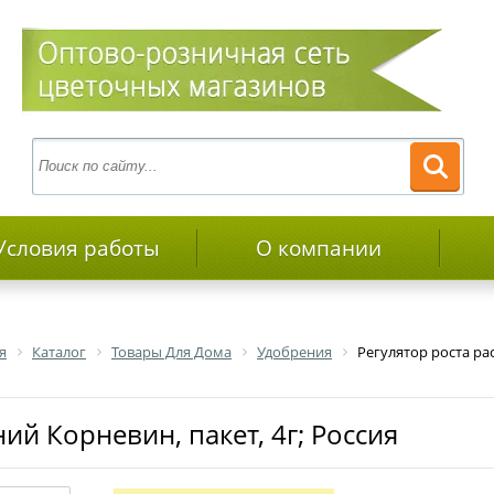
Условия работы
О компании
я
Каталог
Товары Для Дома
Удобрения
Регулятор роста рас
ний Корневин, пакет, 4г; Россия