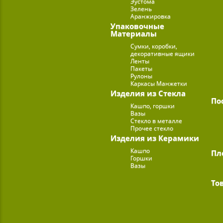
Эустома
Зелень
Аранжировка
Упаковочные
Материалы
Сумки, коробки,
декоративные ящики
Ленты
Пакеты
Рулоны
Каркасы Манжетки
Изделия из Стекла
По
Кашпо, горшки
Вазы
Стекло в металле
Прочее стекло
Изделия из Керамики
Кашпо
Пл
Горшки
Вазы
То