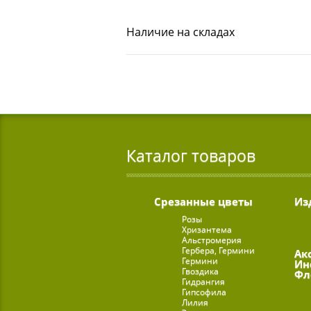
Наличие на складах
Каталог товаров
Срезанные цветы
Из
Розы
Хризантема
Альстромерия
Гербера, Гермини
Ак
Гермини
Ин
Гвоздика
Фл
Гидрангия
Гипсофила
Лилия