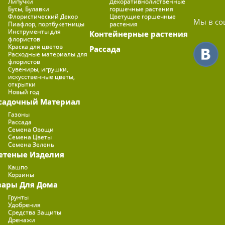
Липучки
Декоративнолиственные
Бусы, Булавки
горшечные растения
Флористический Декор
Цветущие горшечные
Мы в со
Пиафлор, портбукетницы
растения
Инструменты для
Контейнерные растения
флористов
Краска для цветов
Рассада
Расходные материалы для
флористов
Сувениры, игрушки,
искусственные цветы,
открытки
Новый год
садочный Материал
Газоны
Рассада
Семена Овощи
Семена Цветы
Семена Зелень
етеные Изделия
Кашпо
Корзины
вары Для Дома
Грунты
Удобрения
Средства Защиты
Дренажи