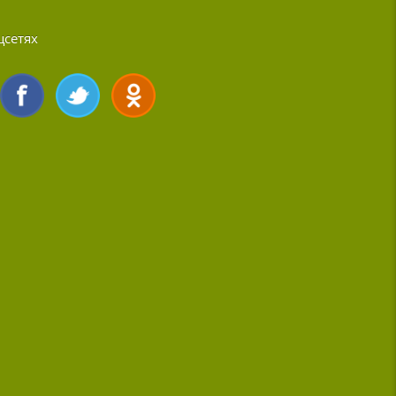
цсетях