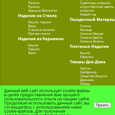
Пакеты
Сувениры, игрушки,
Рулоны
искусственные цветы,
Каркасы Манжетки
открытки
Новый год
Изделия из Стекла
Посадочный Материа
Кашпо, горшки
Вазы
Газоны
Стекло в металле
Рассада
Прочее стекло
Семена Овощи
Семена Цветы
Изделия из Керамики
Семена Зелень
Кашпо
Плетеные Изделия
Горшки
Вазы
Кашпо
Корзины
Товары Для Дома
Грунты
Удобрения
Средства Защиты
Дренажи
Опоры
Субстраты
Данный веб-сайт использует cookie-файлы
Подставки для Цветов
в целях предоставления вам лучшего
Опрыскиватели, лейк
пользовательского опыта на нашем сайте.
Продолжая использовать данный сайт, вы
Принять
соглашаетесь с использованием нами
cookie-файлов. Для получения
© Цветочная Комп