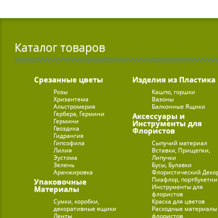
Каталог товаров
Срезанные цветы
Изделия из Пластика
Розы
Кашпо, горшки
Хризантема
Вазоны
Альстромерия
Балконные Ящики
Гербера, Гермини
Аксессуары и
Гермини
Инструменты для
Гвоздика
Флористов
Гидрангия
Гипсофила
Сыпучий материал
Лилия
Вставки, Прищепки,
Эустома
Липучки
Зелень
Бусы, Булавки
Аранжировка
Флористический Деко
Пиафлор, портбукетн
Упаковочные
Инструменты для
Материалы
флористов
Сумки, коробки,
Краска для цветов
декоративные ящики
Расходные материалы
Ленты
флористов