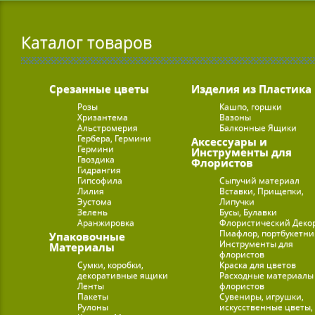
Каталог товаров
Срезанные цветы
Изделия из Пластика
Розы
Кашпо, горшки
Хризантема
Вазоны
Альстромерия
Балконные Ящики
Гербера, Гермини
Аксессуары и
Гермини
Инструменты для
Гвоздика
Флористов
Гидрангия
Гипсофила
Сыпучий материал
Лилия
Вставки, Прищепки,
Эустома
Липучки
Зелень
Бусы, Булавки
Аранжировка
Флористический Деко
Пиафлор, портбукетн
Упаковочные
Инструменты для
Материалы
флористов
Сумки, коробки,
Краска для цветов
декоративные ящики
Расходные материалы
Ленты
флористов
Пакеты
Сувениры, игрушки,
Рулоны
искусственные цветы,