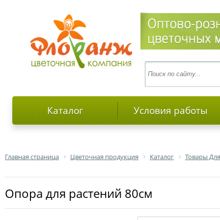
Каталог
Условия работы
Главная страница
Цветочная продукция
Каталог
Товары Дл
Опора для растений 80см