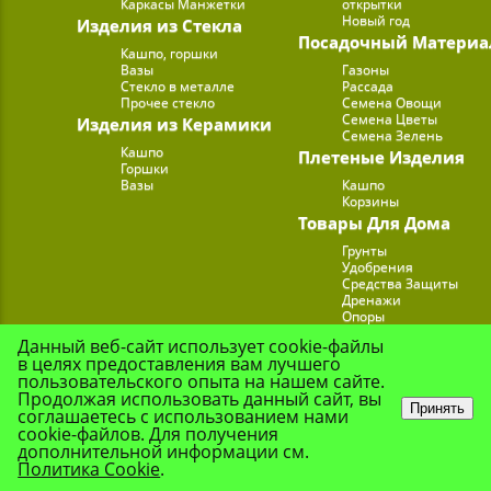
Каркасы Манжетки
открытки
Новый год
Изделия из Стекла
Посадочный Материа
Кашпо, горшки
Вазы
Газоны
Стекло в металле
Рассада
Прочее стекло
Семена Овощи
Семена Цветы
Изделия из Керамики
Семена Зелень
Кашпо
Плетеные Изделия
Горшки
Вазы
Кашпо
Корзины
Товары Для Дома
Грунты
Удобрения
Средства Защиты
Дренажи
Опоры
Субстраты
Данный веб-сайт использует cookie-файлы
Подставки для Цветов
в целях предоставления вам лучшего
Опрыскиватели, лейк
пользовательского опыта на нашем сайте.
Продолжая использовать данный сайт, вы
Принять
соглашаетесь с использованием нами
cookie-файлов. Для получения
© Цветочная Комп
дополнительной информации см.
Политика Cookie
.