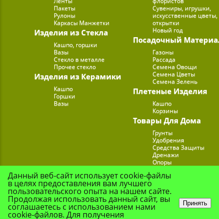
Ленты
флористов
Пакеты
Сувениры, игрушки,
Рулоны
искусственные цветы,
Каркасы Манжетки
открытки
Новый год
Изделия из Стекла
Посадочный Материа
Кашпо, горшки
Вазы
Газоны
Стекло в металле
Рассада
Прочее стекло
Семена Овощи
Семена Цветы
Изделия из Керамики
Семена Зелень
Кашпо
Плетеные Изделия
Горшки
Вазы
Кашпо
Корзины
Товары Для Дома
Грунты
Удобрения
Средства Защиты
Дренажи
Опоры
Субстраты
Данный веб-сайт использует cookie-файлы
Подставки для Цветов
в целях предоставления вам лучшего
Опрыскиватели, лейк
пользовательского опыта на нашем сайте.
Продолжая использовать данный сайт, вы
Принять
соглашаетесь с использованием нами
cookie-файлов. Для получения
© Цветочная Комп