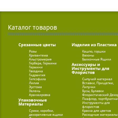
Каталог товаров
Срезанные цветы
Изделия из Пластика
Розы
Кашпо, горшки
Хризантема
Вазоны
Альстромерия
Балконные Ящики
Гербера, Гермини
Аксессуары и
Гермини
Инструменты для
Гвоздика
Флористов
Гидрангия
Гипсофила
Сыпучий материал
Лилия
Вставки, Прищепки,
Эустома
Липучки
Зелень
Бусы, Булавки
Аранжировка
Флористический Деко
Пиафлор, портбукетн
Упаковочные
Инструменты для
Материалы
флористов
Сумки, коробки,
Краска для цветов
декоративные ящики
Расходные материалы