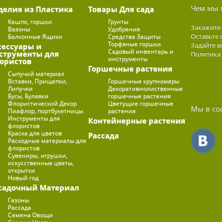
Чем мы 
делия из Пластика
Товары Для сада
Кашпо, горшки
Грунты
Закажите
Вазоны
Удобрения
Оставьте 
Балконные Ящики
Средства Защиты
Торфяные горшки
Задайте в
сессуары и
Садовый инвентарь и
струменты для
Политика
инструменты
ористов
Горшечные растения
Сыпучий материал
Вставки, Прищепки,
Горшечные крупномеры
Липучки
Декоративнолиственные
Бусы, Булавки
горшечные растения
Флористический Декор
Цветущие горшечные
Мы в со
Пиафлор, портбукетницы
растения
Инструменты для
Контейнерные растения
флористов
Краска для цветов
Рассада
Расходные материалы для
флористов
Сувениры, игрушки,
искусственные цветы,
открытки
Новый год
садочный Материал
Газоны
Рассада
Семена Овощи