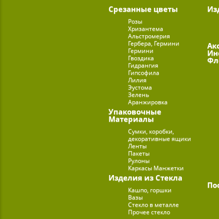
Срезанные цветы
Из
Розы
Хризантема
Альстромерия
Гербера, Гермини
Ак
Гермини
Ин
Гвоздика
Фл
Гидрангия
Гипсофила
Лилия
Эустома
Зелень
Аранжировка
Упаковочные
Материалы
Сумки, коробки,
декоративные ящики
Ленты
Пакеты
Рулоны
Каркасы Манжетки
Изделия из Стекла
По
Кашпо, горшки
Вазы
Стекло в металле
Прочее стекло