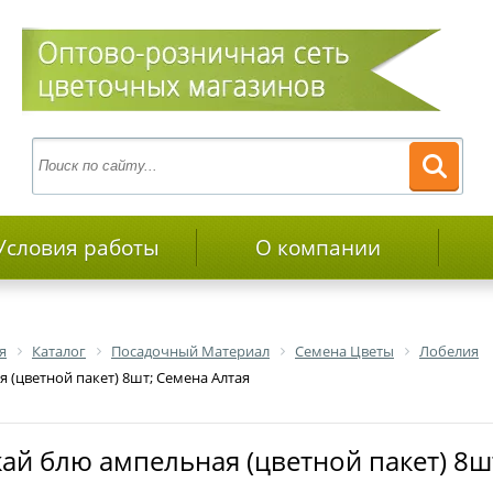
Условия работы
О компании
я
Каталог
Посадочный Материал
Семена Цветы
Лобелия
 (цветной пакет) 8шт; Семена Алтая
кай блю ампельная (цветной пакет) 8ш