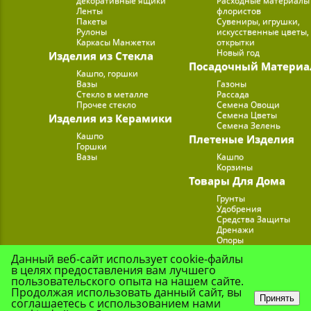
декоративные ящики
Расходные материалы
Ленты
флористов
Пакеты
Сувениры, игрушки,
Рулоны
искусственные цветы,
Каркасы Манжетки
открытки
Новый год
Изделия из Стекла
Посадочный Материа
Кашпо, горшки
Вазы
Газоны
Стекло в металле
Рассада
Прочее стекло
Семена Овощи
Семена Цветы
Изделия из Керамики
Семена Зелень
Кашпо
Плетеные Изделия
Горшки
Вазы
Кашпо
Корзины
Товары Для Дома
Грунты
Удобрения
Средства Защиты
Дренажи
Опоры
Субстраты
Данный веб-сайт использует cookie-файлы
Подставки для Цветов
в целях предоставления вам лучшего
Опрыскиватели, лейк
пользовательского опыта на нашем сайте.
Продолжая использовать данный сайт, вы
Принять
соглашаетесь с использованием нами