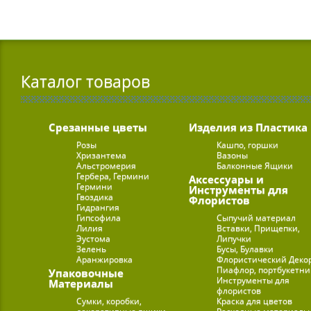
Каталог товаров
Срезанные цветы
Изделия из Пластика
Розы
Кашпо, горшки
Хризантема
Вазоны
Альстромерия
Балконные Ящики
Гербера, Гермини
Аксессуары и
Гермини
Инструменты для
Гвоздика
Флористов
Гидрангия
Гипсофила
Сыпучий материал
Лилия
Вставки, Прищепки,
Эустома
Липучки
Зелень
Бусы, Булавки
Аранжировка
Флористический Деко
Пиафлор, портбукетн
Упаковочные
Инструменты для
Материалы
флористов
Сумки, коробки,
Краска для цветов