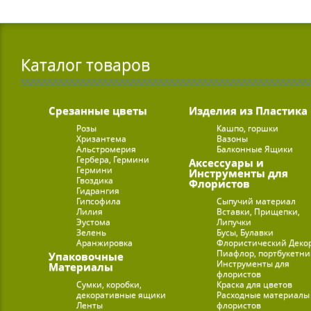
Каталог товаров
Срезанные цветы
Изделия из Пластика
Розы
Кашпо, горшки
Хризантема
Вазоны
Альстромерия
Балконные Ящики
Гербера, Гермини
Аксессуары и
Гермини
Инструменты для
Гвоздика
Флористов
Гидрангия
Гипсофила
Сыпучий материал
Лилия
Вставки, Прищепки,
Эустома
Липучки
Зелень
Бусы, Булавки
Аранжировка
Флористический Деко
Пиафлор, портбукетн
Упаковочные
Инструменты для
Материалы
флористов
Сумки, коробки,
Краска для цветов
декоративные ящики
Расходные материалы
Ленты
флористов