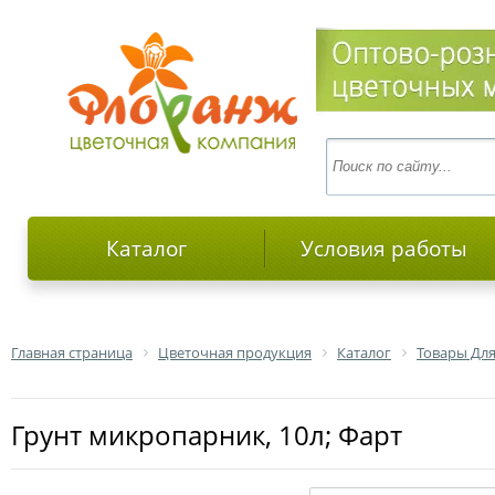
Каталог
Условия работы
Главная страница
Цветочная продукция
Каталог
Товары Для
Грунт микропарник, 10л; Фарт