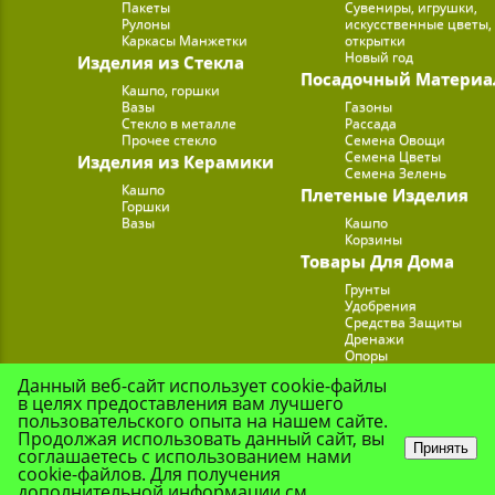
Пакеты
Сувениры, игрушки,
Рулоны
искусственные цветы,
Каркасы Манжетки
открытки
Новый год
Изделия из Стекла
Посадочный Материа
Кашпо, горшки
Вазы
Газоны
Стекло в металле
Рассада
Прочее стекло
Семена Овощи
Семена Цветы
Изделия из Керамики
Семена Зелень
Кашпо
Плетеные Изделия
Горшки
Вазы
Кашпо
Корзины
Товары Для Дома
Грунты
Удобрения
Средства Защиты
Дренажи
Опоры
Субстраты
Данный веб-сайт использует cookie-файлы
Подставки для Цветов
в целях предоставления вам лучшего
Опрыскиватели, лейк
пользовательского опыта на нашем сайте.
Продолжая использовать данный сайт, вы
Принять
соглашаетесь с использованием нами
cookie-файлов. Для получения
© Цветочная Комп
дополнительной информации см.