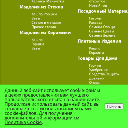
Каркасы Манжетки
открытки
Новый год
Изделия из Стекла
Посадочный Материа
Кашпо, горшки
Вазы
Газоны
Стекло в металле
Рассада
Прочее стекло
Семена Овощи
Семена Цветы
Изделия из Керамики
Семена Зелень
Кашпо
Плетеные Изделия
Горшки
Вазы
Кашпо
Корзины
Товары Для Дома
Грунты
Удобрения
Средства Защиты
Дренажи
Опоры
Субстраты
Данный веб-сайт использует cookie-файлы
Подставки для Цветов
в целях предоставления вам лучшего
Опрыскиватели, лейк
пользовательского опыта на нашем сайте.
Продолжая использовать данный сайт, вы
Принять
соглашаетесь с использованием нами
cookie-файлов. Для получения
© Цветочная Комп
дополнительной информации см.
Политика Cookie
.