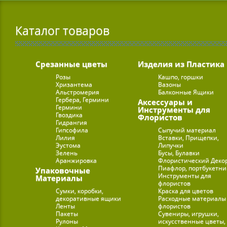
Каталог товаров
Срезанные цветы
Изделия из Пластика
Розы
Кашпо, горшки
Хризантема
Вазоны
Альстромерия
Балконные Ящики
Гербера, Гермини
Аксессуары и
Гермини
Инструменты для
Гвоздика
Флористов
Гидрангия
Гипсофила
Сыпучий материал
Лилия
Вставки, Прищепки,
Эустома
Липучки
Зелень
Бусы, Булавки
Аранжировка
Флористический Деко
Пиафлор, портбукетн
Упаковочные
Инструменты для
Материалы
флористов
Сумки, коробки,
Краска для цветов
декоративные ящики
Расходные материалы
Ленты
флористов
Пакеты
Сувениры, игрушки,
Рулоны
искусственные цветы,