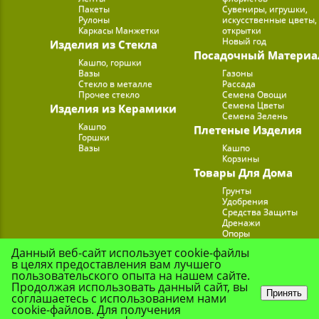
Пакеты
Сувениры, игрушки,
Рулоны
искусственные цветы,
Каркасы Манжетки
открытки
Новый год
Изделия из Стекла
Посадочный Материа
Кашпо, горшки
Вазы
Газоны
Стекло в металле
Рассада
Прочее стекло
Семена Овощи
Семена Цветы
Изделия из Керамики
Семена Зелень
Кашпо
Плетеные Изделия
Горшки
Вазы
Кашпо
Корзины
Товары Для Дома
Грунты
Удобрения
Средства Защиты
Дренажи
Опоры
Субстраты
Данный веб-сайт использует cookie-файлы
Подставки для Цветов
в целях предоставления вам лучшего
Опрыскиватели, лейк
пользовательского опыта на нашем сайте.
Продолжая использовать данный сайт, вы
Принять
соглашаетесь с использованием нами
cookie-файлов. Для получения
© Цветочная Комп