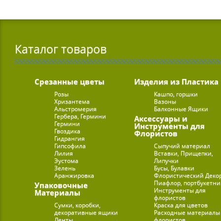
Каталог товаров
Срезанные цветы
Изделия из Пластика
Розы
Кашпо, горшки
Хризантема
Вазоны
Альстромерия
Балконные Ящики
Гербера, Гермини
Аксессуары и
Гермини
Инструменты для
Гвоздика
Флористов
Гидрангия
Гипсофила
Сыпучий материал
Лилия
Вставки, Прищепки,
Эустома
Липучки
Зелень
Бусы, Булавки
Аранжировка
Флористический Деко
Пиафлор, портбукетн
Упаковочные
Инструменты для
Материалы
флористов
Сумки, коробки,
Краска для цветов
декоративные ящики
Расходные материалы
Ленты
флористов