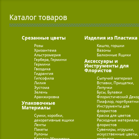
Каталог товаров
Срезанные цветы
Изделия из Пластика
Розы
Кашпо, горшки
Хризантема
Вазоны
Альстромерия
Балконные Ящики
Гербера, Гермини
Аксессуары и
Гермини
Инструменты для
Гвоздика
Флористов
Гидрангия
Гипсофила
Сыпучий материал
Лилия
Вставки, Прищепки,
Эустома
Липучки
Зелень
Бусы, Булавки
Аранжировка
Флористический Деко
Пиафлор, портбукетн
Упаковочные
Инструменты для
Материалы
флористов
Сумки, коробки,
Краска для цветов
декоративные ящики
Расходные материалы
Ленты
флористов
Пакеты
Сувениры, игрушки,
Рулоны
искусственные цветы,
Каркасы Манжетки
открытки