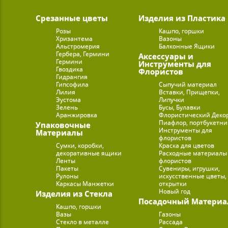
Срезанные цветы
Изделия из Пластика
Розы
Кашпо, горшки
Хризантема
Вазоны
Альстромерия
Балконные Ящики
Гербера, Гермини
Аксессуары и
Гермини
Инструменты для
Гвоздика
Флористов
Гидрангия
Гипсофила
Сыпучий материал
Лилия
Вставки, Прищепки,
Эустома
Липучки
Зелень
Бусы, Булавки
Аранжировка
Флористический Деко
Пиафлор, портбукетн
Упаковочные
Инструменты для
Материалы
флористов
Сумки, коробки,
Краска для цветов
декоративные ящики
Расходные материалы
Ленты
флористов
Пакеты
Сувениры, игрушки,
Рулоны
искусственные цветы,
Каркасы Манжетки
открытки
Новый год
Изделия из Стекла
Посадочный Материа
Кашпо, горшки
Вазы
Газоны
Стекло в металле
Рассада