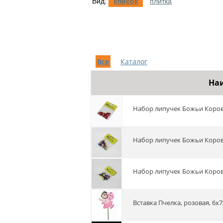
Вид:
список
плитка
Все
Каталог
На
Набор липучек Божьи Коровк
Набор липучек Божьи Коровк
Набор липучек Божьи Коровк
Вставка Пчелка, розовая, 6х