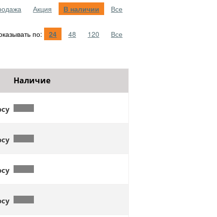
родажа
Акция
В наличии
Все
казывать по:
24
48
120
Все
Наличие
осу
осу
осу
осу