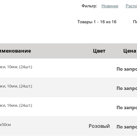
Фильтр:
Новинки
Расп
Товары 1 - 16 из 16
По
именование
Цвет
Цена
и, 10мм, (24шт.)
По запр
и, 10мм, (24шт.)
По запр
и, 16мм, (24шт.)
По запр
7х50см
Розовый
По запр