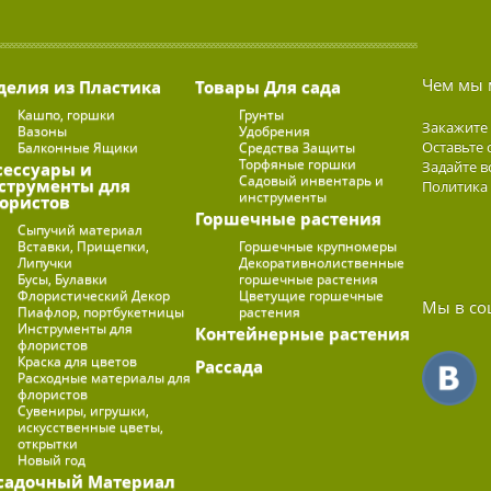
Чем мы 
делия из Пластика
Товары Для сада
Кашпо, горшки
Грунты
Закажите
Вазоны
Удобрения
Оставьте 
Балконные Ящики
Средства Защиты
Торфяные горшки
Задайте в
сессуары и
Садовый инвентарь и
струменты для
Политика
инструменты
ористов
Горшечные растения
Сыпучий материал
Вставки, Прищепки,
Горшечные крупномеры
Липучки
Декоративнолиственные
Бусы, Булавки
горшечные растения
Флористический Декор
Цветущие горшечные
Мы в со
Пиафлор, портбукетницы
растения
Инструменты для
Контейнерные растения
флористов
Краска для цветов
Рассада
Расходные материалы для
флористов
Сувениры, игрушки,
искусственные цветы,
открытки
Новый год
садочный Материал