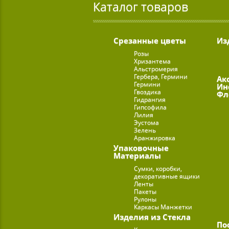
Каталог товаров
Срезанные цветы
Из
Розы
Хризантема
Альстромерия
Гербера, Гермини
Ак
Гермини
Ин
Гвоздика
Фл
Гидрангия
Гипсофила
Лилия
Эустома
Зелень
Аранжировка
Упаковочные
Материалы
Сумки, коробки,
декоративные ящики
Ленты
Пакеты
Рулоны
Каркасы Манжетки
Изделия из Стекла
По